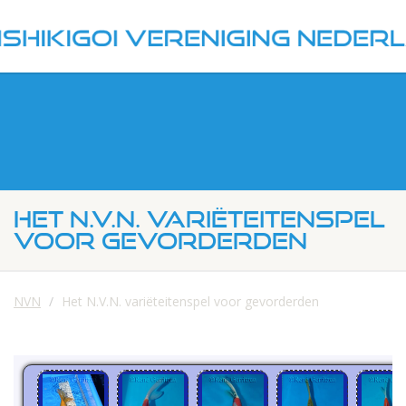
HET N.V.N. VARIËTEITENSPEL
VOOR GEVORDERDEN
NVN
Het N.V.N. variëteitenspel voor gevorderden