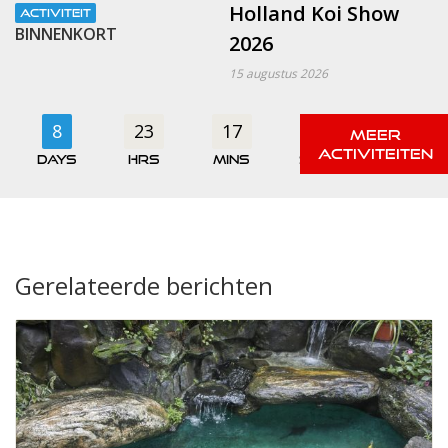
Holland Koi Show
ACTIVITEIT
BINNENKORT
2026
15 augustus 2026
8
23
17
06
days
hrs
mins
secs
Gerelateerde berichten