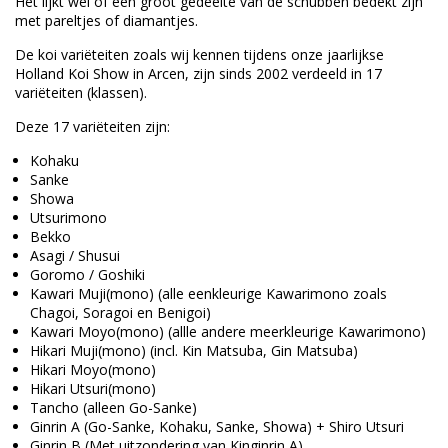
Het lijkt wel of een groot gedeelte van de schubben bedekt zijn
met pareltjes of diamantjes.
De koi variëteiten zoals wij kennen tijdens onze jaarlijkse
Holland Koi Show in Arcen, zijn sinds 2002 verdeeld in 17
variëteiten (klassen).
Deze 17 variëteiten zijn:
Kohaku
Sanke
Showa
Utsurimono
Bekko
Asagi / Shusui
Goromo / Goshiki
Kawari Muji(mono) (alle eenkleurige Kawarimono zoals
Chagoi, Soragoi en Benigoi)
Kawari Moyo(mono) (allle andere meerkleurige Kawarimono)
Hikari Muji(mono) (incl. Kin Matsuba, Gin Matsuba)
Hikari Moyo(mono)
Hikari Utsuri(mono)
Tancho (alleen Go-Sanke)
Ginrin A (Go-Sanke, Kohaku, Sanke, Showa) + Shiro Utsuri
Ginrin B (Met uitzondering van Kinginrin A)