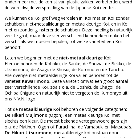
onder meer met de komst van plastic zakken verbeterden, werd
de wereldwijde verspreiding van de Japanse Koi een feit.
We kunnen de Koi grof weg verdelen in: Koi met en Koi zonder
schubben, niet-metaalkleurige en metaalkleurige Koi, en in Koi
met en zonder glinsterende schubben. Deze indeling is natuurlijk
veel te grof, maar deze vier verschillend kenmerken maken het
verschil als we moeten bepalen, tot welke variëteit een Koi
behoort.
Laten we beginnen met de
niet-metaalkleurige
Koi:
Hiertoe behoren de Kohaku, de Sanke, de Showa, de Bekko, de
Utsurimono, de Asagi, de Shusui, de Koromo en de Tancho.
Alle overige niet-metaalkleurige Koi vallen behoren tot de
variëteit
Kawarimono
. Deze variëteit omvat een groot aantal
zeer verschillende Koi, zoals o.a. de Goshiki, de Chagoi, de
Ochiba Chigure en natuurlijk niet te vergeten de Kumonryo uit
ons N.V.N. logo.
Tot de
metaalkleurige Koi
behoren de volgende categoriën:
De
Hikari Mujimono
(Ogon), een metaalkleurige Koi met
slechts een kleur. De meest bekende vertegenwoordigers zijn
o.a. de Platinum Ogon of Purachina, de Yamabuki en Matsuba’s.
De
Hikari Utsurimono
, metaalkleurige koi onstaan door