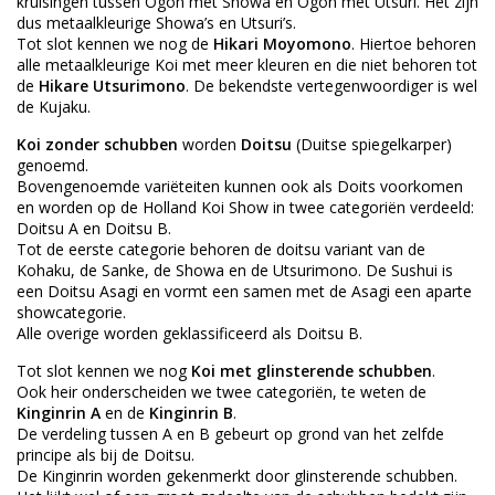
kruisingen tussen Ogon met Showa en Ogon met Utsuri. Het zijn
dus metaalkleurige Showa’s en Utsuri’s.
Tot slot kennen we nog de
Hikari Moyomono
. Hiertoe behoren
alle metaalkleurige Koi met meer kleuren en die niet behoren tot
de
Hikare Utsurimono
. De bekendste vertegenwoordiger is wel
de Kujaku.
Koi zonder schubben
worden
Doitsu
(Duitse spiegelkarper)
genoemd.
Bovengenoemde variëteiten kunnen ook als Doits voorkomen
en worden op de Holland Koi Show in twee categoriën verdeeld:
Doitsu A en Doitsu B.
Tot de eerste categorie behoren de doitsu variant van de
Kohaku, de Sanke, de Showa en de Utsurimono. De Sushui is
een Doitsu Asagi en vormt een samen met de Asagi een aparte
showcategorie.
Alle overige worden geklassificeerd als Doitsu B.
Tot slot kennen we nog
Koi met glinsterende schubben
.
Ook heir onderscheiden we twee categoriën, te weten de
Kinginrin A
en de
Kinginrin B
.
De verdeling tussen A en B gebeurt op grond van het zelfde
principe als bij de Doitsu.
De Kinginrin worden gekenmerkt door glinsterende schubben.