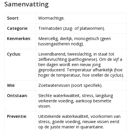
Samenvatting
Soort
:
Wormachtige.
Categorie
:
Trematoden (zuig- of platwormen).
Kenmerken
:
Meercellig, dierlijk, monogetisch (geen
tussengastheren nodig).
Cyclus
:
Levendbarend, tweeslachtig, in staat tot
zelfbevruchting (parthogenese). Om de vijf a
tien dagen wordt een nieuw jong
geproduceerd. Temperatuur afhankelijk (hoe
hoger de temperatuur, hoe sneller de cyclus).
Wie
:
Zoetwatervissen (soort specifiek).
Ontstaan
:
Slechte waterkwaliteit, stress, langdurig
verkeerde voeding, aankoop besmette
vissen.
Preventie
:
Uitstekende waterkwaliteit, voorkomen van
stress, goede voeding, nieuwe vissen eerst
op de juiste manier in quarantaine.