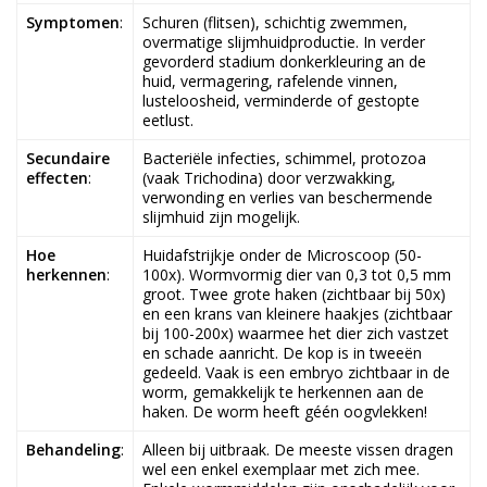
Symptomen
:
Schuren (flitsen), schichtig zwemmen,
overmatige slijmhuidproductie. In verder
gevorderd stadium donkerkleuring an de
huid, vermagering, rafelende vinnen,
lusteloosheid, verminderde of gestopte
eetlust.
Secundaire
Bacteriële infecties, schimmel, protozoa
effecten
:
(vaak Trichodina) door verzwakking,
verwonding en verlies van beschermende
slijmhuid zijn mogelijk.
Hoe
Huidafstrijkje onder de Microscoop (50-
herkennen
:
100x). Wormvormig dier van 0,3 tot 0,5 mm
groot. Twee grote haken (zichtbaar bij 50x)
en een krans van kleinere haakjes (zichtbaar
bij 100-200x) waarmee het dier zich vastzet
en schade aanricht. De kop is in tweeën
gedeeld. Vaak is een embryo zichtbaar in de
worm, gemakkelijk te herkennen aan de
haken. De worm heeft géén oogvlekken!
Behandeling
:
Alleen bij uitbraak. De meeste vissen dragen
wel een enkel exemplaar met zich mee.