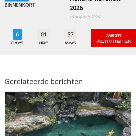
BINNENKORT
2026
15 augustus 2026
6
01
57
00
days
hrs
mins
secs
Gerelateerde berichten