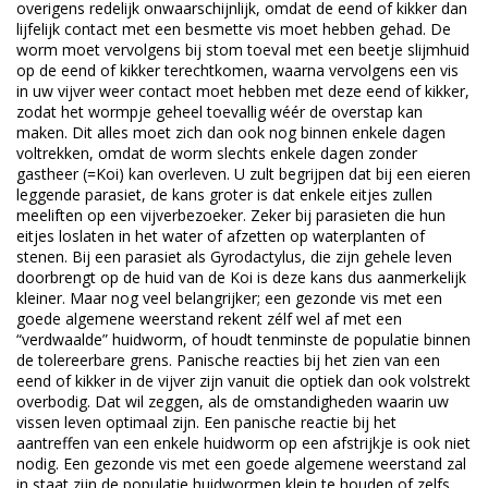
overigens redelijk onwaarschijnlijk, omdat de eend of kikker dan
lijfelijk contact met een besmette vis moet hebben gehad. De
worm moet vervolgens bij stom toeval met een beetje slijmhuid
op de eend of kikker terechtkomen, waarna vervolgens een vis
in uw vijver weer contact moet hebben met deze eend of kikker,
zodat het wormpje geheel toevallig wéér de overstap kan
maken. Dit alles moet zich dan ook nog binnen enkele dagen
voltrekken, omdat de worm slechts enkele dagen zonder
gastheer (=Koi) kan overleven. U zult begrijpen dat bij een eieren
leggende parasiet, de kans groter is dat enkele eitjes zullen
meeliften op een vijverbezoeker. Zeker bij parasieten die hun
eitjes loslaten in het water of afzetten op waterplanten of
stenen. Bij een parasiet als Gyrodactylus, die zijn gehele leven
doorbrengt op de huid van de Koi is deze kans dus aanmerkelijk
kleiner. Maar nog veel belangrijker; een gezonde vis met een
goede algemene weerstand rekent zélf wel af met een
“verdwaalde” huidworm, of houdt tenminste de populatie binnen
de tolereerbare grens. Panische reacties bij het zien van een
eend of kikker in de vijver zijn vanuit die optiek dan ook volstrekt
overbodig. Dat wil zeggen, als de omstandigheden waarin uw
vissen leven optimaal zijn. Een panische reactie bij het
aantreffen van een enkele huidworm op een afstrijkje is ook niet
nodig. Een gezonde vis met een goede algemene weerstand zal
in staat zijn de populatie huidwormen klein te houden of zelfs