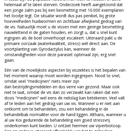
helemaal af te laten sterven. Onderzoek heeft aangetoond dat
een jonge zalm pas bij een besmetting met 10.000 exemplaren
het loodje legt. De situatie wordt dus pas penibel, bij grote
hoeveelheden huidwormen en zichtbaar afwijkend gedrag van
de vis. Natuurlijk moet u de vissen met een geringe besmetting
nauwlettend in de gaten houden, en zorgt u, dat u snel kunt
ingrijpen als de boel onverhoopt escaleert. Uiteraard pakt u de
primaire oorzaak (waterkwaliteit, stress) wél direct aan. De
voortplanting van Gyrodactylus kan, wanneer de
omstandigheden voor deze parasiet optimaal zijn, erg snel
gaan.
Eén van de moeilijkste aspecten bij visziektes is het bepalen van
het moment waarop moet worden ingegrepen. Nooit te snel,
omdat veel “medicijnen” niets meer zijn
dan bestrijdingsmiddelen en dus verre van gezond. Maar ook
niet te laat, omdat de vis dan zo verzwakt kan raken dat een
dosis “medicijnen” wel eens de nekslag kan betekenen. Veel valt
af te leiden aan het gedrag van uw vis. Wanneer u er niet aan
ontkomt om te behandelen, zou een behandeling in de
behandelbak normaliter voor de hand liggen. Althans, wanneer u
al uw Koi gedurende de behandeling een goed stressvrij
onderkomen kunt bieden. U ontziet hiermee uw vijverbiotoop.