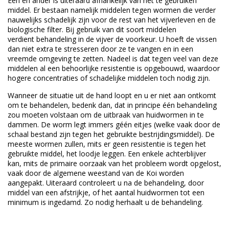
Een en ander is uiteraard afhankelijk van het te gebruiken
middel. Er bestaan namelijk middelen tegen wormen die verder
nauwelijks schadelijk zijn voor de rest van het vijverleven en de
biologische filter. Bij gebruik van dit soort middelen
verdient behandeling in de vijver de voorkeur. U hoeft de vissen
dan niet extra te stresseren door ze te vangen en in een
vreemde omgeving te zetten. Nadeel is dat tegen veel van deze
middelen al een behoorlijke resistentie is opgebouwd, waardoor
hogere concentraties of schadelijke middelen toch nodig zijn.
Wanneer de situatie uit de hand loopt en u er niet aan ontkomt
om te behandelen, bedenk dan, dat in principe één behandeling
zou moeten volstaan om de uitbraak van huidwormen in te
dammen. De worm legt immers géén eitjes (welke vaak door de
schaal bestand zijn tegen het gebruikte bestrijdingsmiddel). De
meeste wormen zullen, mits er geen resistentie is tegen het
gebruikte middel, het loodje leggen. Een enkele achterblijver
kan, mits de primaire oorzaak van het probleem wordt opgelost,
vaak door de algemene weestand van de Koi worden
aangepakt. Uiteraard controleert u na de behandeling, door
middel van een afstrijkje, of het aantal huidwormen tot een
minimum is ingedamd. Zo nodig herhaalt u de behandeling.