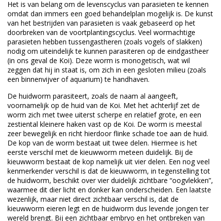
Het is van belang om de levenscyclus van parasieten te kennen
omdat dan immers een goed behandelplan mogelijk is. De kunst
van het bestrijden van parasieten is vaak gebaseerd op het
doorbreken van de voortplantingscyclus. Veel wormachtige
parasieten hebben tussengastheren (zoals vogels of slakken)
nodig om uiteindelijk te kunnen parasiteren op de eindgastheer
(in ons geval de Koi). Deze worm is monogetisch, wat wil
zeggen dat hij in staat is, om zich in een gesloten milieu (zoals
een binnenvijver of aquarium) te handhaven.
De huidworm parasiteert, zoals de naam al aangeeft,
voornamelijk op de huid van de Koi. Met het achterlijf zet de
worm zich met twee uiterst scherpe en relatief grote, en een
zestiental kleinere haken vast op de Koi. De worm is meestal
zeer bewegelijk en richt hierdoor flinke schade toe aan de huid.
De kop van de worm bestaat uit twee delen. Hiermee is het
eerste verschil met de kieuwworm meteen duidelijk. Bij de
kieuwworm bestaat de kop namelijk uit vier delen. Een nog veel
kenmerkender verschil is dat de kieuwworm, in tegenstelling tot
de huidworm, beschikt over vier duidelijk zichtbare “oogvlekken”,
waarmee dit dier licht en donker kan onderscheiden. Een laatste
wezenlijk, maar niet direct zichtbaar verschil is, dat de
kieuwworm eieren legt en de huidworm dus levende jongen ter
wereld brengt. Bij een zichtbaar embryo en het ontbreken van