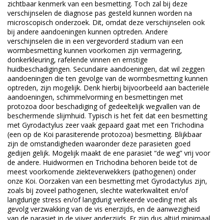
zichtbaar kenmerk van een besmetting. Toch zal bij deze
verschijnselen de diagnose pas gesteld kunnen worden na
microscopisch onderzoek. Dit, omdat deze verschijnselen ook
bij andere aandoeningen kunnen optreden. Andere
verschijnselen die in een vergevorderd stadium van een
wormbesmetting kunnen voorkomen zijn vermagering,
donkerkleuring, rafelende vinnen en ernstige
huidbeschadigingen. Secundaire aandoeningen, dat wil zeggen
aandoeningen die ten gevolge van de wormbesmetting kunnen
optreden, zijn mogelijk. Denk hierbij bijvoorbeeld aan bacteriële
aandoeningen, schimmelvorming en besmettingen met
protozoa door beschadiging of gedeeltelijk wegvallen van de
beschermende slijmhuid. Typisch is het feit dat een besmetting
met Gyrodactylus zeer vaak gepaard gaat met een Trichodina
(een op de Koi parasiterende protozoa) besmetting. Blijkbaar
zijn de omstandigheden waaronder deze parasieten goed
gedijen gelijk. Mogelijk maakt de ene parasiet “de weg” vrij voor
de andere. Huidwormen en Trichodina behoren beide tot de
meest voorkomende ziekteverwekkers (pathogenen) onder
onze Koi. Oorzaken van een besmetting met Gyrodactylus zijn,
zoals bij zoveel pathogenen, slechte waterkwaliteit en/of
langdurige stress en/of langdurig verkeerde voeding met als
gevolg verzwakking van de vis enerzijds, en de aanwezigheid
van de parasiet in de vijver anderzijds. Er zijn dus altijd minimaal