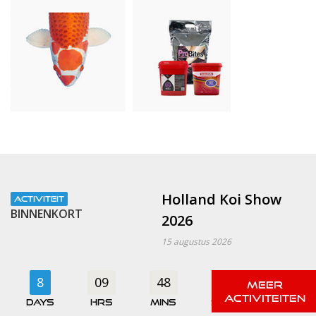
Holland Koi Show
ACTIVITEIT
BINNENKORT
2026
15 augustus 2026
8
09
48
31
days
hrs
mins
secs