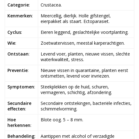
Categorie
:
Crustacea.
Kenmerken
:
Meercellig, dierlijk. Holle gifstengel,
eierpakket als staart. Ectoparasiet.
Cyclus
:
Eieren leggend, geslachtelijke voortplanting.
Wie
:
Zoetwatervissen, meestal karperachtigen.
Ontstaan
:
Levend voer, planten, nieuwe vissen, slechte
waterkwaliteit, stress.
Preventie
:
Nieuwe vissen in quarantaine, planten eerst
ontsmetten, levend voer invriezen.
Symptomen
:
Steekplekken op de huid, schuren,
vermageren, schichtig, afzondering.
Secundaire
Secondaire ontstekingen, bacteriële infecties,
effecten
:
schimmelvorming.
Hoe
Blote oog. 5 – 8 mm.
herkennen
:
Behandeling
:
Aantippen met alcohol of verzadigde