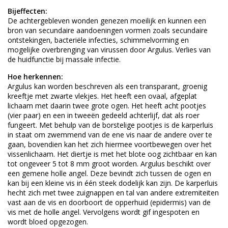
Bijeffecten:
De achtergebleven wonden genezen moeilijk en kunnen een
bron van secundaire aandoeningen vormen zoals secundaire
ontstekingen, bacteriële infecties, schimmelvorming en
mogelijke overbrenging van virussen door Argulus. Verlies van
de huidfunctie bij massale infectie.
Hoe herkennen:
Argulus kan worden beschreven als een transparant, groenig
kreeftje met zwarte vlekjes. Het heeft een ovaal, afgeplat
lichaam met daarin twee grote ogen. Het heeft acht pootjes
(vier paar) en een in tweeën gedeeld achterlijf, dat als roer
fungeert. Met behulp van de borstelige pootjes is de karperluis
in staat om zwemmend van de ene vis naar de andere over te
gaan, bovendien kan het zich hiermee voortbewegen over het
vissenlichaam. Het diertje is met het blote oog zichtbaar en kan
tot ongeveer 5 tot 8 mm groot worden. Argulus beschikt over
een gemene holle angel. Deze bevindt zich tussen de ogen en
kan bij een kleine vis in één steek dodelijk kan zijn. De karperluis
hecht zich met twee zuignappen en tal van andere extremiteiten
vast aan de vis en doorboort de opperhuid (epidermis) van de
vis met de holle angel. Vervolgens wordt gif ingespoten en
wordt bloed opgezogen.