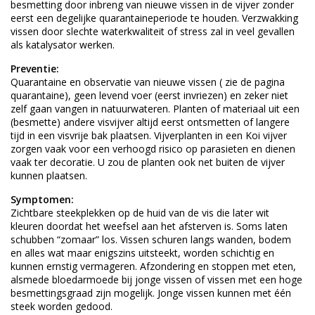
besmetting door inbreng van nieuwe vissen in de vijver zonder
eerst een degelijke quarantaineperiode te houden. Verzwakking
vissen door slechte waterkwaliteit of stress zal in veel gevallen
als katalysator werken.
Preventie:
Quarantaine en observatie van nieuwe vissen ( zie de pagina
quarantaine), geen levend voer (eerst invriezen) en zeker niet
zelf gaan vangen in natuurwateren. Planten of materiaal uit een
(besmette) andere visvijver altijd eerst ontsmetten of langere
tijd in een visvrije bak plaatsen. Vijverplanten in een Koi vijver
zorgen vaak voor een verhoogd risico op parasieten en dienen
vaak ter decoratie. U zou de planten ook net buiten de vijver
kunnen plaatsen.
Symptomen:
Zichtbare steekplekken op de huid van de vis die later wit
kleuren doordat het weefsel aan het afsterven is. Soms laten
schubben “zomaar” los. Vissen schuren langs wanden, bodem
en alles wat maar enigszins uitsteekt, worden schichtig en
kunnen ernstig vermageren. Afzondering en stoppen met eten,
alsmede bloedarmoede bij jonge vissen of vissen met een hoge
besmettingsgraad zijn mogelijk. Jonge vissen kunnen met één
steek worden gedood.