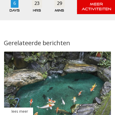
6
23
29
40
days
hrs
mins
secs
Gerelateerde berichten
lees meer