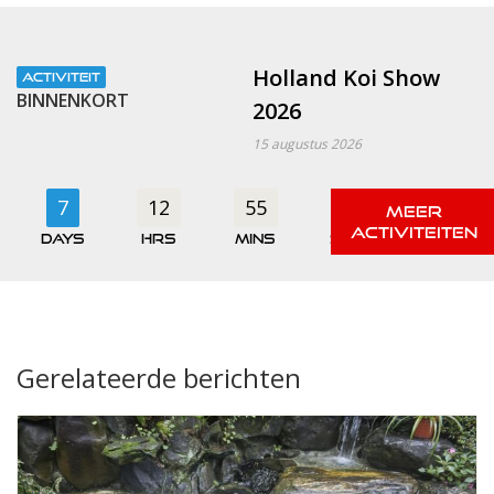
Holland Koi Show
ACTIVITEIT
BINNENKORT
2026
15 augustus 2026
7
12
55
06
days
hrs
mins
secs
Gerelateerde berichten