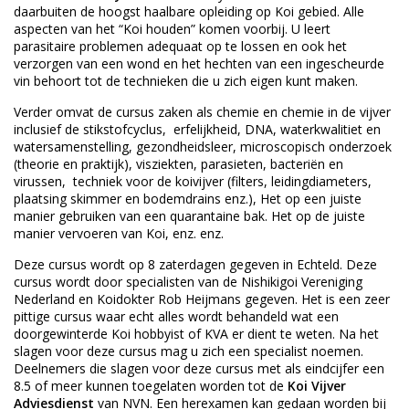
daarbuiten de hoogst haalbare opleiding op Koi gebied. Alle
aspecten van het “Koi houden” komen voorbij. U leert
parasitaire problemen adequaat op te lossen en ook het
verzorgen van een wond en het hechten van een ingescheurde
vin behoort tot de technieken die u zich eigen kunt maken.
Verder omvat de cursus zaken als chemie en chemie in de vijver
inclusief de stikstofcyclus, erfelijkheid, DNA, waterkwalitiet en
watersamenstelling, gezondheidsleer, microscopisch onderzoek
(theorie en praktijk), visziekten, parasieten, bacteriën en
virussen, techniek voor de koivijver (filters, leidingdiameters,
plaatsing skimmer en bodemdrains enz.), Het op een juiste
manier gebruiken van een quarantaine bak. Het op de juiste
manier vervoeren van Koi, enz. enz.
Deze cursus wordt op 8 zaterdagen gegeven in Echteld. Deze
cursus wordt door specialisten van de Nishikigoi Vereniging
Nederland en Koidokter Rob Heijmans gegeven. Het is een zeer
pittige cursus waar echt alles wordt behandeld wat een
doorgewinterde Koi hobbyist of KVA er dient te weten. Na het
slagen voor deze cursus mag u zich een specialist noemen.
Deelnemers die slagen voor deze cursus met als eindcijfer een
8.5 of meer kunnen toegelaten worden tot de
Koi Vijver
Adviesdienst
van NVN. Een herexamen kan gedaan worden bij