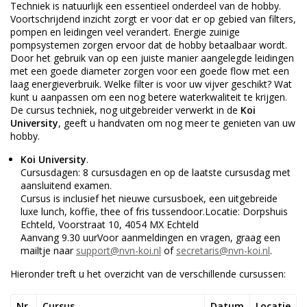
Techniek is natuurlijk een essentieel onderdeel van de hobby.
Voortschrijdend inzicht zorgt er voor dat er op gebied van filters,
pompen en leidingen veel verandert. Energie zuinige
pompsystemen zorgen ervoor dat de hobby betaalbaar wordt.
Door het gebruik van op een juiste manier aangelegde leidingen
met een goede diameter zorgen voor een goede flow met een
laag energieverbruik. Welke filter is voor uw vijver geschikt? Wat
kunt u aanpassen om een nog betere waterkwaliteit te krijgen.
De cursus techniek, nog uitgebreider verwerkt in de
Koi
University
, geeft u handvaten om nog meer te genieten van uw
hobby.
Koi University
.
Cursusdagen: 8 cursusdagen en op de laatste cursusdag met
aansluitend examen.
Cursus is inclusief het nieuwe cursusboek, een uitgebreide
luxe lunch, koffie, thee of fris tussendoor.Locatie: Dorpshuis
Echteld, Voorstraat 10, 4054 MX Echteld
Aanvang 9.30 uurVoor aanmeldingen en vragen, graag een
mailtje naar
support@nvn-koi.nl
of
secretaris@nvn-koi.nl
.
Hieronder treft u het overzicht van de verschillende cursussen:
Nr.
Cursus
Datum
Locatie