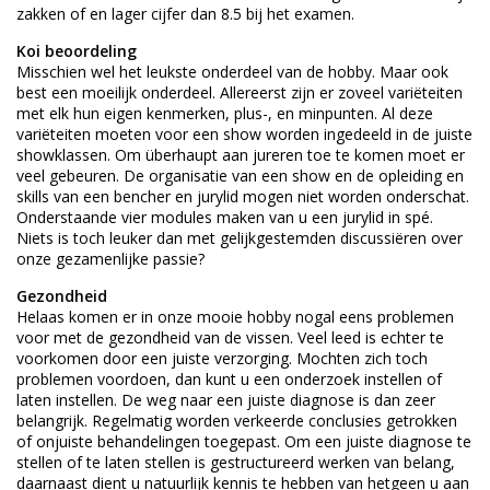
zakken of en lager cijfer dan 8.5 bij het examen.
Koi beoordeling
Misschien wel het leukste onderdeel van de hobby. Maar ook
best een moeilijk onderdeel. Allereerst zijn er zoveel variëteiten
met elk hun eigen kenmerken, plus-, en minpunten. Al deze
variëteiten moeten voor een show worden ingedeeld in de juiste
showklassen. Om überhaupt aan jureren toe te komen moet er
veel gebeuren. De organisatie van een show en de opleiding en
skills van een bencher en jurylid mogen niet worden onderschat.
Onderstaande vier modules maken van u een jurylid in spé.
Niets is toch leuker dan met gelijkgestemden discussiëren over
onze gezamenlijke passie?
Gezondheid
Helaas komen er in onze mooie hobby nogal eens problemen
voor met de gezondheid van de vissen. Veel leed is echter te
voorkomen door een juiste verzorging. Mochten zich toch
problemen voordoen, dan kunt u een onderzoek instellen of
laten instellen. De weg naar een juiste diagnose is dan zeer
belangrijk. Regelmatig worden verkeerde conclusies getrokken
of onjuiste behandelingen toegepast. Om een juiste diagnose te
stellen of te laten stellen is gestructureerd werken van belang,
daarnaast dient u natuurlijk kennis te hebben van hetgeen u aan