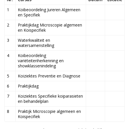
1
Koibeoordeling Jureren Algemeen
en Specifiek
2
Praktijkdag Microscopie algemeen
en Koispecifiek
3
Waterkwaliteit en
watersamenstelling
4
Koibeoordeling
variëteitenherkenning en
showklassenindeling
5
Koiziektes Preventie en Diagnose
6
Praktijkdag
7
Koiziektes Specifieke koiparasieten
en behandelplan
8
Praktijk Microscopie algemeen en
Koispecifiek