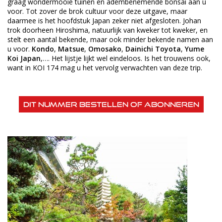
graag wondermooie tuinen en adembenemende bonsai aan u
voor. Tot zover de brok cultuur voor deze uitgave, maar
daarmee is het hoofdstuk Japan zeker niet afgesloten. Johan
trok doorheen Hiroshima, natuurlijk van kweker tot kweker, en
stelt een aantal bekende, maar ook minder bekende namen aan
u voor.
Kondo
,
Matsue
,
Omosako
,
Dainichi Toyota
,
Yume
Koi Japan
,…. Het lijstje lijkt wel eindeloos. Is het trouwens ook,
want in KOI 174 mag u het vervolg verwachten van deze trip.
Dit nummer bestellen of abonneren