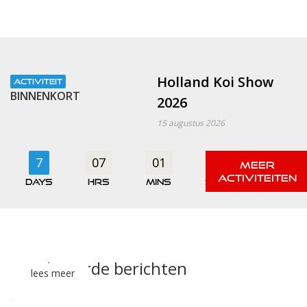
Holland Koi Show
ACTIVITEIT
BINNENKORT
2026
15 augustus 2026
7
07
01
42
days
hrs
mins
secs
Gerelateerde berichten
lees meer