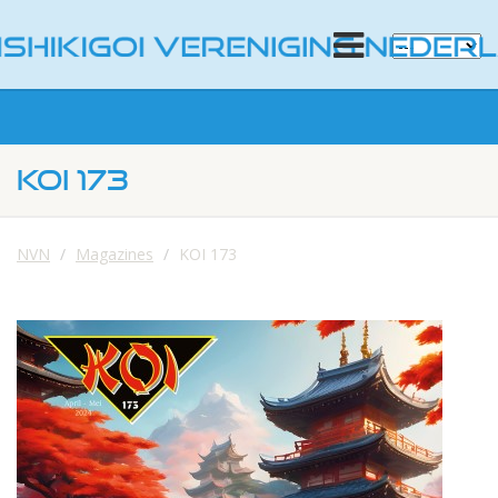
KOI 173
NVN
Magazines
KOI 173