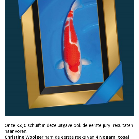
Onze
KZJC
schuift in deze uitgave ook de eerste jury- resultaten
naar voren.
Christine Woolger
nam de eerste reeks van 4
Nogami tosai