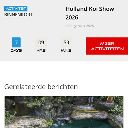
Holland Koi Show
ACTIVITEIT
BINNENKORT
2026
15 augustus 2026
7
09
53
00
days
hrs
mins
secs
Gerelateerde berichten