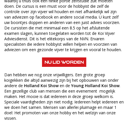
waarbij u thuis ook een flinke portie zelfstudie zult moeten
doen. De cursus is een must voor de hobbyist die zelf de
controle over zijn vijver wil houden en niet afhankelijk wil zijn
van adviezen op facebook en andere social media. U kunt zelf
uw boontjes doppen en anderen van een juist advies voorzien.
De cursisten die met minimaal een 8.5 op het afsluitende
examen slagen, kunnen toegelaten worden tot de Koi Vijver
Adviesdienst. Dit is het elitekorps van de NVN. Ervaren
specialisten die iedere hobbyist willen helpen en voorzien van
adviezen om een gezonde vijver te krijgen en vooral te houden.
NU LID WORDEN
Dan hebben we nog onze vrijwilligers. Een grote groep
koigekken die altijd aanwezig zijn bij het opbouwen van onder
andere de
Holland Koi Show
en de
Young Holland Koi Show
.
Een gezellige club van mensen die een evenement mogelijk
maken. Het mooie is dat iedereen in deze groep welkom is.
Speciale vaardigheden zijn niet nodig. Iedereen helpt iedereen en
we doen het samen. Mensen van allerlei pluimage en maar 1
doel: Het promoten van onze hobby en het welzijn van onze
vissen.