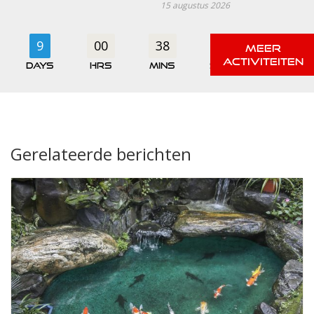
15 augustus 2026
9
00
38
58
days
hrs
mins
secs
Gerelateerde berichten