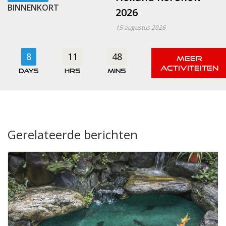
BINNENKORT
2026
15 augustus 2026
8
11
48
54
days
hrs
mins
secs
Gerelateerde berichten