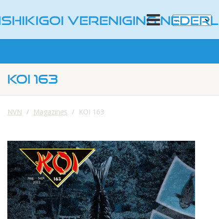
KOI 163
NVN
Magazines
KOI 163