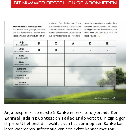
Dit nummer bestellen of abonneren
Anja
bespreekt de eerste 5
Sanke
in onze terugkerende
Koi
Zanmai Judging Contest
en
Tadao Endo
vertelt u in zijn eigen
stijl hoe U het best de kwaliteit van het
sumi
op een
Sanke
kan
leren waarderen. Informatie van een echte kenner met top