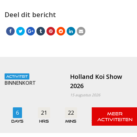
Deel dit bericht
Holland Koi Show
ACTIVITEIT
BINNENKORT
2026
15 augustus 2026
6
21
22
48
days
hrs
mins
secs