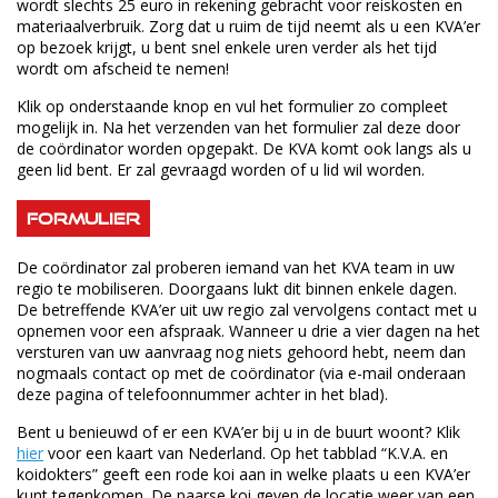
wordt slechts 25 euro in rekening gebracht voor reiskosten en
materiaalverbruik. Zorg dat u ruim de tijd neemt als u een KVA’er
op bezoek krijgt, u bent snel enkele uren verder als het tijd
wordt om afscheid te nemen!
Klik op onderstaande knop en vul het formulier zo compleet
mogelijk in. Na het verzenden van het formulier zal deze door
de coördinator worden opgepakt. De KVA komt ook langs als u
geen lid bent. Er zal gevraagd worden of u lid wil worden.
Formulier
De coördinator zal proberen iemand van het KVA team in uw
regio te mobiliseren. Doorgaans lukt dit binnen enkele dagen.
De betreffende KVA’er uit uw regio zal vervolgens contact met u
opnemen voor een afspraak. Wanneer u drie a vier dagen na het
versturen van uw aanvraag nog niets gehoord hebt, neem dan
nogmaals contact op met de coördinator (via e-mail onderaan
deze pagina of telefoonnummer achter in het blad).
Bent u benieuwd of er een KVA’er bij u in de buurt woont? Klik
hier
voor een kaart van Nederland. Op het tabblad “K.V.A. en
koidokters” geeft een rode koi aan in welke plaats u een KVA’er
kunt tegenkomen. De paarse koi geven de locatie weer van een