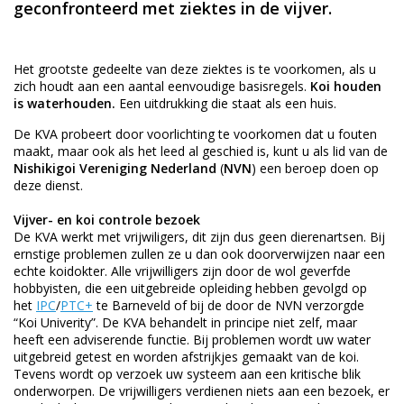
geconfronteerd met ziektes in de vijver.
Het grootste gedeelte van deze ziektes is te voorkomen, als u
zich houdt aan een aantal eenvoudige basisregels.
Koi houden
is waterhouden.
Een uitdrukking die staat als een huis.
De KVA probeert door voorlichting te voorkomen dat u fouten
maakt, maar ook als het leed al geschied is, kunt u als lid van de
Nishikigoi Vereniging Nederland
(
NVN
) een beroep doen op
deze dienst.
Vijver- en koi controle bezoek
De KVA werkt met vrijwiligers, dit zijn dus geen dierenartsen. Bij
ernstige problemen zullen ze u dan ook doorverwijzen naar een
echte koidokter. Alle vrijwilligers zijn door de wol geverfde
hobbyisten, die een uitgebreide opleiding hebben gevolgd op
het
IPC
/
PTC+
te Barneveld of bij de door de NVN verzorgde
“Koi Univerity”. De KVA behandelt in principe niet zelf, maar
heeft een adviserende functie. Bij problemen wordt uw water
uitgebreid getest en worden afstrijkjes gemaakt van de koi.
Tevens wordt op verzoek uw systeem aan een kritische blik
onderworpen. De vrijwilligers verdienen niets aan een bezoek, er