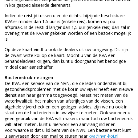
in koi gespecialiseerde dierenarts.
Indien de reistijd tussen u en de dichtst bijzijnde beschikbare
KVA’er minder dan 1,5 uur is (enkele reis), komen wij op
afspraak. Is de reistijd langer dan 1,5 uur (enkele reis) dan zal in
overleg met de KVA’er gekeken worden of een bezoek mogelijk
is.
Op deze kaart vindt u ook de dealers uit uw omgeving. Dit zijn
de zwart-witte koi op de kaart. Mocht u van de KVA een
behandeladvies krijgen, dan kunt u doorgaans het benodigde
middel daar aanschaffen.
Bacteriedrukmetingen
De KVA, een service van de NVN, die de leden ondersteunt bij
gezondheidsproblemen met de koi in uw vijver heeft een nieuwe
dienst aan haar gamma toegevoegd. Naast het meten van de
waterkwaliteit, het maken van afstrijkjes van de vissen, een
algehele vijvercheck en een gedegen advies, zijn we nu ook in
staat om de bacteriedruk in uw vijver te meten. Ook wanneer u
geen gebruik van de KVA wilt maken, maar toch uw bacteriedruk
wilt laten meten, kunt u hiervoor een aanvraag indienen.
Voorwaarde is dat u lid bent van de NVN. Een bacterie test kunt
u aanvragen door een mail te sturen naar
kva@nvn-koi.nl