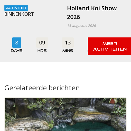
Holland Koi Show
ACTIVITEIT
BINNENKORT
2026
15 augustus 2026
8
09
13
50
days
hrs
mins
secs
Gerelateerde berichten