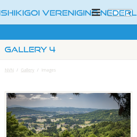
GALLERY 4
NVN
Gallery
Images